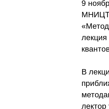
9 ноябр
МНИЦТМ
«Метод
лекция
кванто
В лекц
прибли
методам
лектор