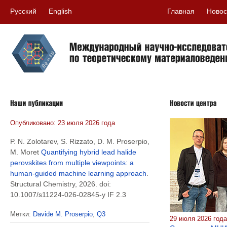
Русский
English
Главная
Новос
Опубликовано: 23 июля 2026 года
P. N. Zolotarev, S. Rizzato, D. M. Proserpio,
M. Moret
Quantifying hybrid lead halide
perovskites from multiple viewpoints: a
human-guided machine learning approach
.
Structural Chemistry, 2026. doi:
10.1007/s11224-026-02845-y IF 2.3
Метки:
Davide M. Proserpio
,
Q3
29 июля 2026 год