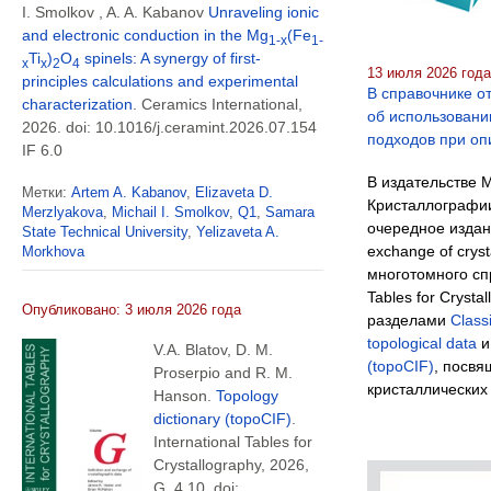
I. Smolkov , A. A. Kabanov
Unraveling ionic
and electronic conduction in the Mg
(Fe
1-x
1-
Ti
)
O
spinels: A synergy of first-
x
x
2
4
13 июля 2026 год
principles calculations and experimental
В справочнике о
characterization
. Ceramics International,
об использовани
2026. doi: 10.1016/j.ceramint.2026.07.154
подходов при оп
IF 6.0
В издательстве 
Метки:
Artem A. Kabanov
,
Elizaveta D.
Кристаллографии
Merzlyakova
,
Michail I. Smolkov
,
Q1
,
Samara
очередное издани
State Technical University
,
Yelizaveta A.
exchange of cryst
Morkhova
многотомного спр
Tables for Crysta
Опубликовано: 3 июля 2026 года
разделами
Class
topological data
V.A. Blatov, D. M.
(topoCIF)
, посв
Proserpio and R. M.
кристаллических 
Hanson.
Topology
dictionary (topoCIF)
.
International Tables for
Crystallography, 2026,
G, 4.10. doi: