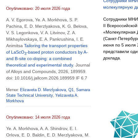
Сотрудники МН
молекулярную д
Опубликовано: 20 июля 2026 года
Сотрудники МНИ
A. V. Egorova, Ye. A. Morkhova, S. P.
II Всероссийско
Pachina, E. D. Merzlyakova, K. G. Belova,
«Молекулярная Д
V. S. Legonkova, V. A. Litvinov, Z. A.
(Санкт-Петербург
Mikhaylovskaya, E. A. Pankrushina, I. E.
июня по 5 июля 
Animitsa
Tailoring the transport properties
представили оди
of LaScO
-based proton conductors by A-
3
доклада.
and B-site co-doping: a combined
theoretical and experimental study
. Journal
of Alloys and Compounds, 2026, 189959.
doi: 10.1016/j.jallcom.2026.189959 IF 6.7
Метки:
Elizaveta D. Merzlyakova
,
Q1
,
Samara
State Technical University
,
Yelizaveta A.
Morkhova
Опубликовано: 14 июля 2026 года
Ye. A. Morkhova, A. A. Shindrov, E. I.
Orlova, E. D. Baldin, E. D. Merzlyakova, M.