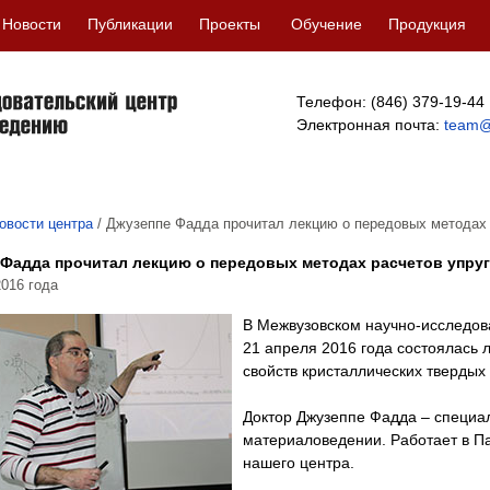
Новости
Публикации
Проекты
Обучение
Продукция
Телефон: (846) 379-19-44
Электронная почта:
team@
овости центра
/
Джузеппе Фадда прочитал лекцию о передовых методах 
 Фадда прочитал лекцию о передовых методах расчетов упруг
2016 года
В Межвузовском научно-исследов
21 апреля 2016 года состоялась л
свойств кристаллических твердых 
Доктор Джузеппе Фадда – специа
материаловедении. Работает в Па
нашего центра.