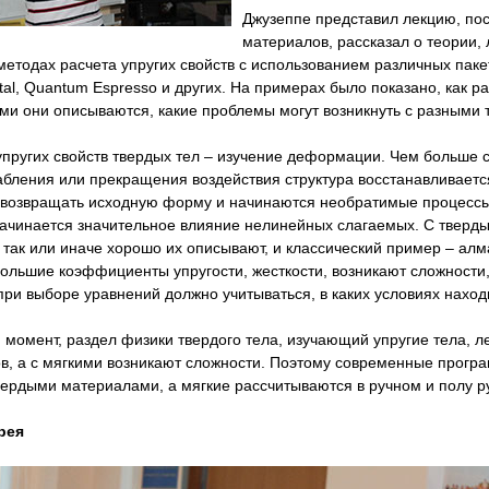
Джузеппе представил лекцию, по
материалов, рассказал о теории, 
методах расчета упругих свойств с использованием различных паке
tal, Quantum Espresso и других. На примерах было показано, как 
ми они описываются, какие проблемы могут возникнуть с разными 
упругих свойств твердых тел – изучение деформации. Чем больше с
абления или прекращения воздействия структура восстанавливается
 возвращать исходную форму и начинаются необратимые процессы,
ачинается значительное влияние нелинейных слагаемых. С твердыми
 так или иначе хорошо их описывают, и классический пример – алм
ольшие коэффициенты упругости, жесткости, возникают сложности,
при выборе уравнений должно учитываться, в каких условиях находи
 момент, раздел физики твердого тела, изучающий упругие тела, л
в, а с мягкими возникают сложности. Поэтому современные прогр
твердыми материалами, а мягкие рассчитываются в ручном и полу 
рея