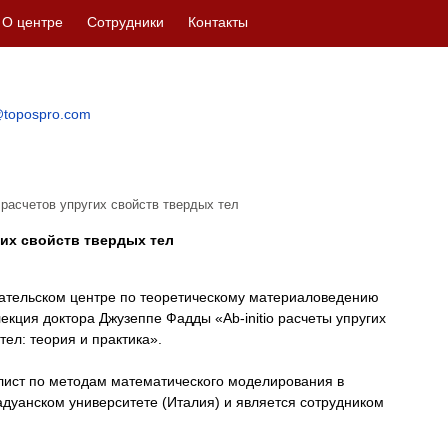
О центре
Сотрудники
Контакты
topospro.com
расчетов упругих свойств твердых тел
их свойств твердых тел
ательском центре по теоретическому материаловедению
екция доктора Джузеппе Фадды «Ab-initio расчеты упругих
тел: теория и практика».
лист по методам математического моделирования в
дуанском университете (Италия) и является сотрудником