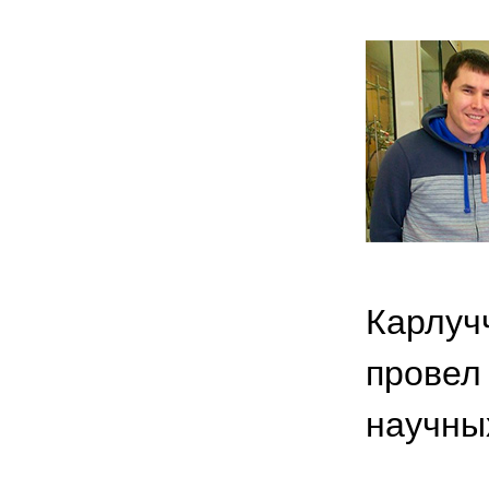
Карлуч
провел
научны