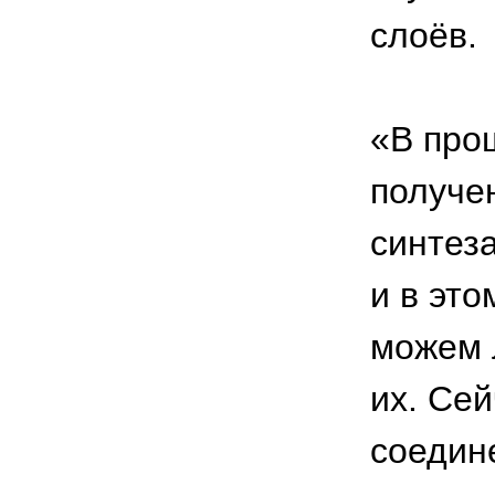
слоёв.
«В про
получе
синтез
и в эт
можем 
их. Се
соедин