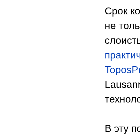
Срок к
не тол
слоист
практи
ToposP
Lausan
технол
В эту 