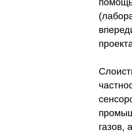
помощь
(лабора
вперед
проект
Слоист
частно
сенсор
промыш
газов, 