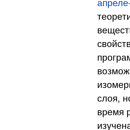
апреле-
теорет
вещест
свойст
програ
возмож
изомер
слоя, 
время 
изучен