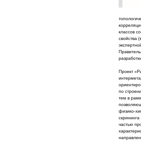
топологич
корреляци
классов с
свойства 
экспертно
Правитель
разработк
Проект «Р
интермета
ориентиро
по строени
тем в рам
позволяющ
физико-хи
скрининга
частью пр
характери
направлен