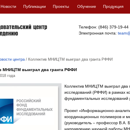
Новости
Публикации
Проекты
Обучение
Продукция
Телефон: (846) 379-19-44
Электронная почта:
team@
овости центра
/
Коллектив МНИЦТМ выиграл два гранта РФФИ
в МНИЦТМ выиграл два гранта РФФИ
018 года
Коллектив МНИЦТМ выиграл два 
исследований (РФФИ) в рамках ко
фундаментальных исследований 
Проект «Информационно-аналитич
координационных полимеров и ме
(руководитель – профессор В.А. 
направлению научной работы МН