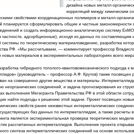
дизайна новых металл-органическ
корреляций между химическим со
ескими свойствами координационных полимеров и металл-органиче
й планируется сформулировать общие и частные закономерности 
оединений и создать информационно-аналитическую систему ExMOF,
(в частности, адсорбционные), исходя из данных по составляющим
й системы по теоретическому материаловедению, разработка кот
ства РФ. «Мы рассчитываем, — комментирует профессор Владисла
и новых материалов в экспериментальных лабораториях всего мир
азработка гибридного тополого-квантовомеханического подхода к 
ллидов» (руководитель – профессор А.Ф. Крутов) также посвящен
ван на совершенно другие вещества и материалы. Интерметаллид
ю неорганических соединений, и задача прогнозирования их структ
ках выполнения Мегагранта Правительства РФ в этой области сотр
ие найти подходы к решению этой задачи. Проект посвящен новым
мических свойств ранее неизвестных интерметаллических соедине
 существующих баз данных по интерметаллидам, а также расчеты 
оекта является экспериментальная проверка теоретических моделе
стик рассчитанных интерметаллидов. Выполнение проекта открыва
ного синтеза интерметаллических соединений на основе использ