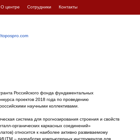
О центре
Сотрудники
Контакты
topospro.com
гранта Российского фонда фундаментальных
нкурса проектов 2018 года по проведению
российскими научными коллективами.
еская система для прогнозирования строения и свойств
талл-органических каркасных соединений»
Блатов) относится к наиболее активно развиваемому
ИЦТМ – разработке компьютерных инструментов для