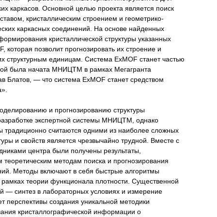
их каркасов. Основной целью проекта является поиск
ставом, кристаллическим строением и геометрико-
ских каркасных соединений. На основе найденных
формирования кристаллической структуры указанных
 которая позволит прогнозировать их строение и
 их структурным единицам. Система ExMOF станет частью
орой была начата МНИЦТМ в рамках Мегагранта
в Блатов, — что система ExMOF станет средством
а».
моделированию и прогнозированию структуры
 разработке экспертной системы МНИЦТМ, однако
ы традиционно считаются одними из наиболее сложных
уры и свойств является чрезвычайно трудной. Вместе с
удниками центра были получены результаты,
 теоретическим методам поиска и прогнозирования
ний. Методы включают в себя быстрые алгоритмы
в рамках теории функционала плотности. Существенной
й — синтез в лабораторных условиях и измерение
ет перспективы создания уникальной методики
ования кристаллографической информации о