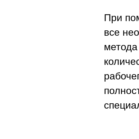
При по
все не
метода
количе
рабоче
полнос
специа