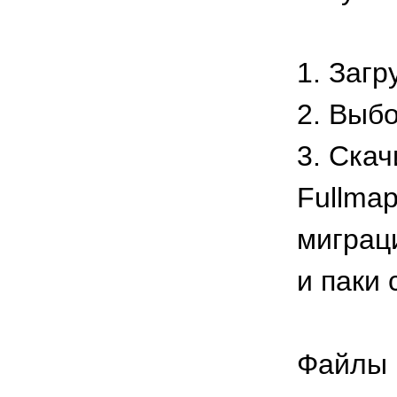
1. Заг
2. Выб
3. Ска
Fullma
миграци
и паки
Файлы 