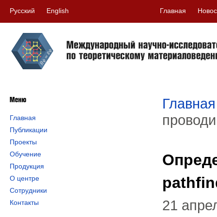
Русский
English
Главная
Новос
Главная
проводим
Главная
Публикации
Проекты
Обучение
Опреде
Продукция
pathfin
О центре
Сотрудники
21 апре
Контакты