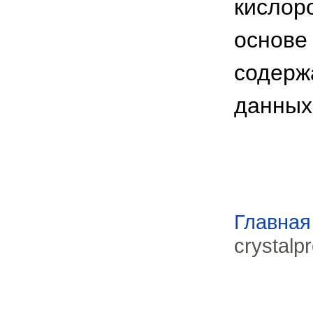
кислор
основе
содержа
данных
Главная
crystalp