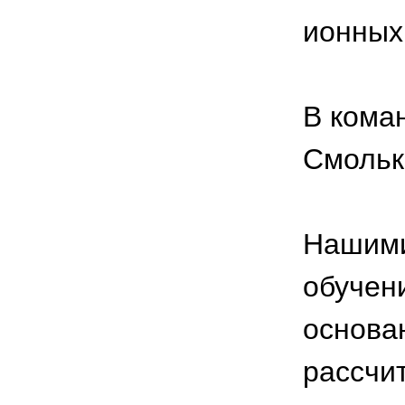
ионных
В кома
Смольк
Нашими
обучен
основа
рассчи