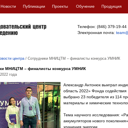
Новости
Публикации
Проекты
Обучение
Продукция
Телефон: (846) 379-19-44
Электронная почта:
team@
овости центра
/
Сотрудники МНИЦТМ – финалисты конкурса УМНИК
ки МНИЦТМ – финалисты конкурса УМНИК
 2022 года
Александр Антонюк выиграл инд
область 2022» Фонда содействия 
выбрано 23 победителя из 114 пр
материалы и химические техноло
Тема научного исследования: «Р
аккумуляторов нового поколения»
хранения энергии.