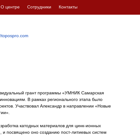
О центре
Сотрудники
Контакты
topospro.com
ивидуальный грант программы «УМНИК Самарская
инновациям. В рамках регионального этапа было
оектов. Участвовал Александр в направлении «Новые
гии».
азработка катодных материалов для цинк-ионных
, и посвящено оно созданию пост-литиевых систем