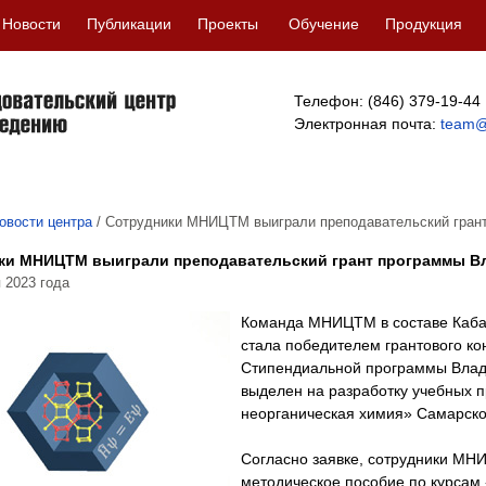
Новости
Публикации
Проекты
Обучение
Продукция
Телефон: (846) 379-19-44
Электронная почта:
team@
овости центра
/
Сотрудники МНИЦТМ выиграли преподавательский гран
ки МНИЦТМ выиграли преподавательский грант программы В
 2023 года
Команда МНИЦТМ в составе Кабан
стала победителем грантового ко
Стипендиальной программы Влади
выделен на разработку учебных 
неорганическая химия» Самарско
Согласно заявке, сотрудники МН
методическое пособие по курсам