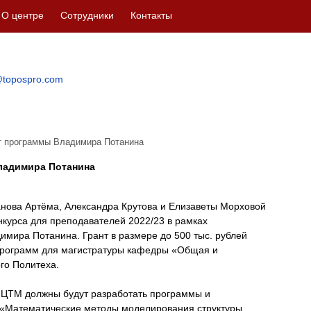
О центре
Сотрудники
Контакты
topospro.com
т программы Владимира Потанина
ладимира Потанина
ова Артёма, Александра Крутова и Елизаветы Морховой
нкурса для преподавателей 2022/23 в рамках
мира Потанина. Грант в размере до 500 тыс. рублей
программ для магистратуры кафедры «Общая и
го Политеха.
ИЦТМ должны будут разработать программы и
 «Математические методы моделирования структуры