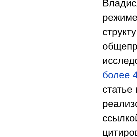
Владис
режиме
структ
общепр
исслед
более 
статье
реализ
ссылкой
цитиров