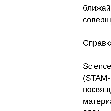
ближай
соверш
Справк
Science
(STAM-
посвящ
материа