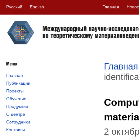
Русский
English
Главная
Новос
Главная
identific
Главная
Публикации
Проекты
Обучение
Computa
Продукция
materia
О центре
Сотрудники
2 октяб
Контакты