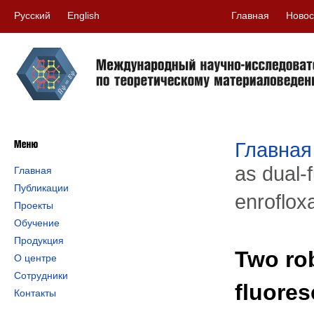
Русский
English
Главная
Новос
Главная
as dual-f
Главная
Публикации
enroflo
Проекты
Обучение
Продукция
Two rob
О центре
Сотрудники
fluores
Контакты