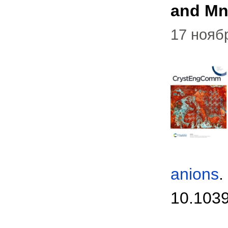
and M
17 нояб
anions
.
10.103