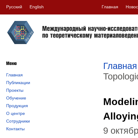
Русский
English
Главная
Новос
Главная
Topologi
Главная
Публикации
Проекты
Обучение
Modelin
Продукция
Alloyi
О центре
Сотрудники
9 октяб
Контакты