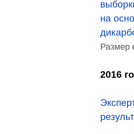
выборк
на осн
дикарб
Размер 
2016 г
Экспер
результ