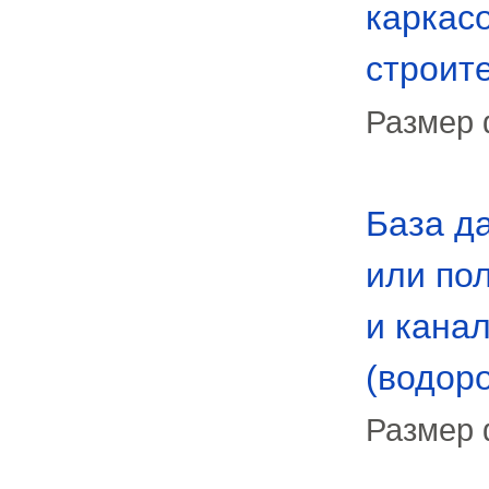
каркас
строит
Размер 
База д
или по
и кана
(водоро
Размер 