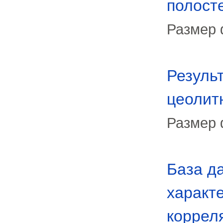
полост
Размер 
Резуль
цеолит
Размер 
База д
характе
коррел