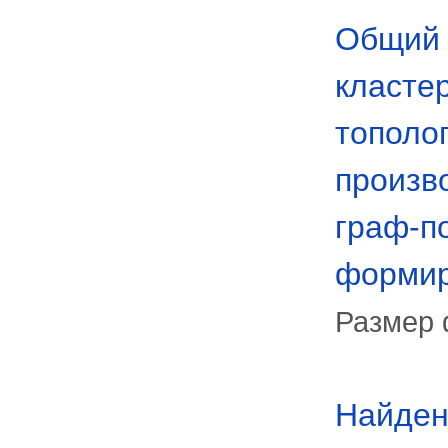
Общий 
класте
тополо
произв
граф-п
формир
Размер 
Найден