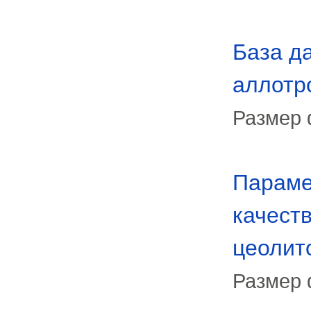
База д
аллотр
Размер 
Параме
качест
цеолит
Размер 