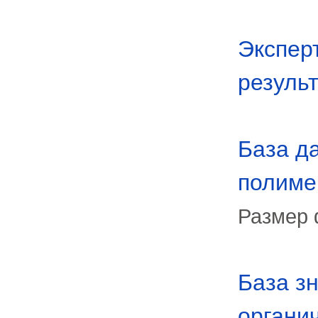
Экспер
результ
База д
полиме
Размер 
База з
органи