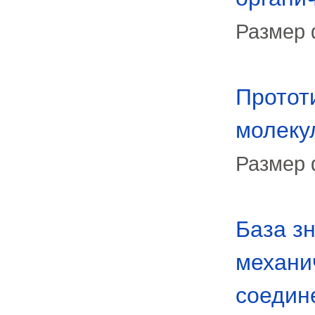
Размер 
Протот
молеку
Размер 
База з
механи
соедин