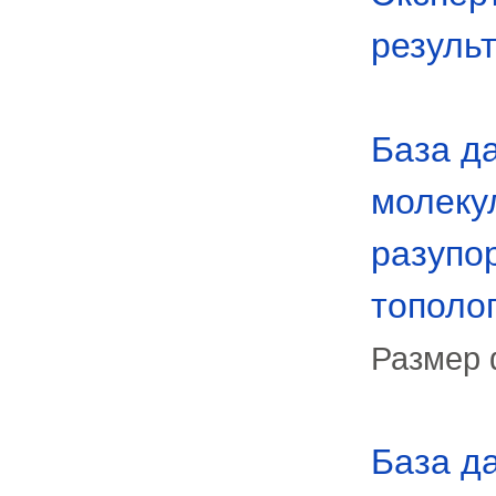
результ
База д
молеку
разупо
тополо
Размер 
База д