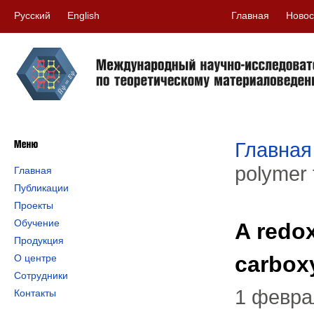
Русский
English
Главная
Новос
Главная
polymer 
Главная
Публикации
Проекты
Обучение
A redox
Продукция
carboxy
О центре
Сотрудники
1 февра
Контакты