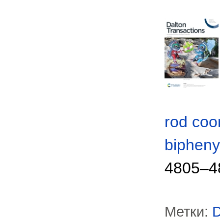
rod coo
biphenyl
4805–48
Метки:
D