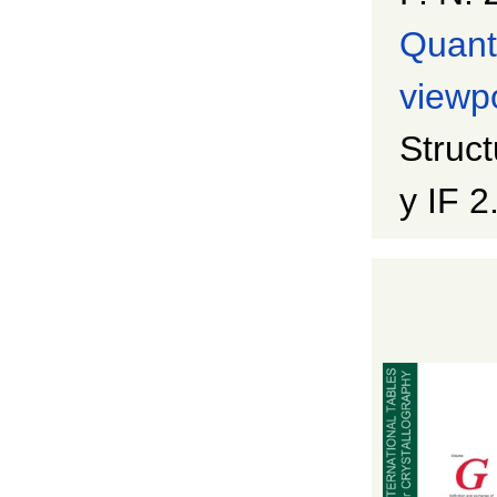
Quanti
viewp
Struc
y IF 2