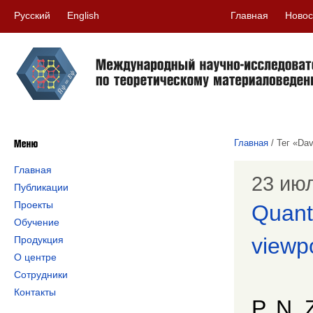
Русский
English
Главная
Новос
Главная
/
Тег «Dav
Главная
23 июл
Публикации
Проекты
Quanti
Обучение
viewp
Продукция
О центре
Сотрудники
Контакты
P. N. 