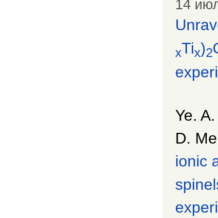
14 июл
Unrave
Ti
)
x
x
2
experi
Ye. A.
D. Me
ionic 
spinel
experi