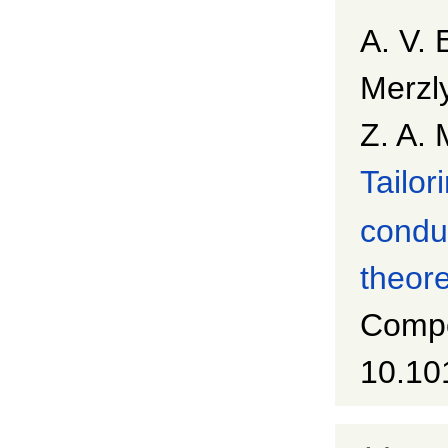
A. V. 
Merzly
Z. A. 
Tailor
condu
theore
Compo
10.10