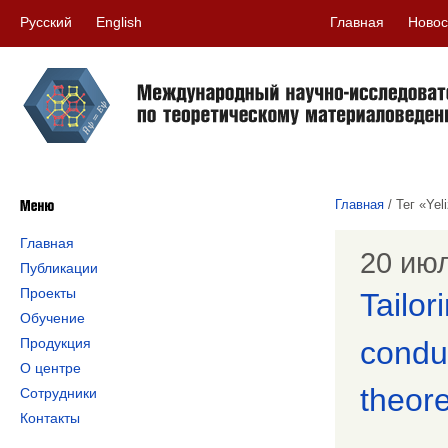
Русский
English
Главная
Новос
Главная
/
Тег «Yel
Главная
20 июл
Публикации
Проекты
Tailor
Обучение
Продукция
condu
О центре
theore
Сотрудники
Контакты