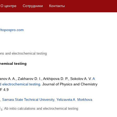
О центре
Сотрудники
Контакты
topospro.com
tions and electrochemical testing
chemical testing
anov A. A., Zakharov D. I., Arkhipova D. P., Sokolov A. V.
A
nd electrochemical testing
. Journal of Physics and Chemistry
IF 4.9
,
Samara State Technical University
,
Yelizaveta A. Morkhova
F
: Ab initio calculations and electrochemical testing
5