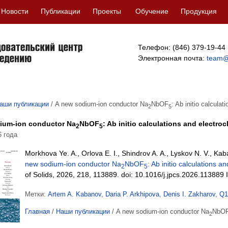
Новости
Публикации
Проекты
Обучение
Продукция
Телефон: (846) 379-19-44
Электронная почта:
team@
аши публикации
/
A new sodium-ion conductor Na
NbOF
: Ab initio calcula
2
5
ium-ion conductor Na
NbOF
: Ab initio calculations and electro
2
5
6 года
Morkhova Ye. A., Orlova E. I., Shindrov A. A., Lyskov N. V., Kab
new sodium-ion conductor Na
NbOF
: Ab initio calculations a
2
5
of Solids, 2026, 218, 113889. doi: 10.1016/j.jpcs.2026.113889 
Метки:
Artem A. Kabanov
,
Daria P. Arkhipova
,
Denis I. Zakharov
,
Q1
Главная
/
Наши публикации
/
A new sodium-ion conductor Na
NbO
2